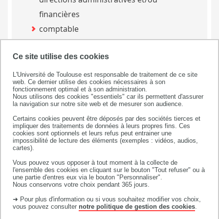
financières
comptable
conseiller / conseillère clientèle
Ce site utilise des cookies
responsable export.
L'Université de Toulouse est responsable de traitement de ce site
web. Ce dernier utilise des cookies nécessaires à son
fonctionnement optimal et à son administration.
Nous utilisons des cookies "essentiels" car ils permettent d'assurer
la navigation sur notre site web et de mesurer son audience.
Candidature en BUT
Certains cookies peuvent être déposés par des sociétés tierces et
impliquer des traitements de données à leurs propres fins. Ces
Pour candidater, rendez-vous sur
cookies sont optionnels et leurs refus peut entrainer une
impossibilité de lecture des éléments (exemples : vidéos, audios,
Parcoursup entre janvier et mars.
cartes).
Vous pouvez vous opposer à tout moment à la collecte de
l'ensemble des cookies en cliquant sur le bouton "Tout refuser" ou à
CANDIDATER SUR PARCOURSUP
une partie d'entres eux via le bouton "Personnaliser".
Nous conservons votre choix pendant 365 jours.
➜ Pour plus d'information ou si vous souhaitez modifier vos choix,
vous pouvez consulter
notre politique de gestion des cookies
.