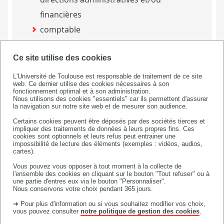
financières
comptable
conseiller / conseillère clientèle
Ce site utilise des cookies
responsable export.
L'Université de Toulouse est responsable de traitement de ce site
web. Ce dernier utilise des cookies nécessaires à son
fonctionnement optimal et à son administration.
Nous utilisons des cookies "essentiels" car ils permettent d'assurer
la navigation sur notre site web et de mesurer son audience.
Candidature en BUT
Certains cookies peuvent être déposés par des sociétés tierces et
impliquer des traitements de données à leurs propres fins. Ces
Pour candidater, rendez-vous sur
cookies sont optionnels et leurs refus peut entrainer une
impossibilité de lecture des éléments (exemples : vidéos, audios,
Parcoursup entre janvier et mars.
cartes).
Vous pouvez vous opposer à tout moment à la collecte de
l'ensemble des cookies en cliquant sur le bouton "Tout refuser" ou à
CANDIDATER SUR PARCOURSUP
une partie d'entres eux via le bouton "Personnaliser".
Nous conservons votre choix pendant 365 jours.
➜ Pour plus d'information ou si vous souhaitez modifier vos choix,
vous pouvez consulter
notre politique de gestion des cookies
.