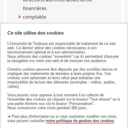
financières
comptable
conseiller / conseillère clientèle
Ce site utilise des cookies
responsable export.
L'Université de Toulouse est responsable de traitement de ce site
web. Ce dernier utilise des cookies nécessaires à son
fonctionnement optimal et à son administration.
Nous utilisons des cookies "essentiels" car ils permettent d'assurer
la navigation sur notre site web et de mesurer son audience.
Candidature en BUT
Certains cookies peuvent être déposés par des sociétés tierces et
impliquer des traitements de données à leurs propres fins. Ces
Pour candidater, rendez-vous sur
cookies sont optionnels et leurs refus peut entrainer une
impossibilité de lecture des éléments (exemples : vidéos, audios,
Parcoursup entre janvier et mars.
cartes).
Vous pouvez vous opposer à tout moment à la collecte de
l'ensemble des cookies en cliquant sur le bouton "Tout refuser" ou à
CANDIDATER SUR PARCOURSUP
une partie d'entres eux via le bouton "Personnaliser".
Nous conservons votre choix pendant 365 jours.
➜ Pour plus d'information ou si vous souhaitez modifier vos choix,
vous pouvez consulter
notre politique de gestion des cookies
.